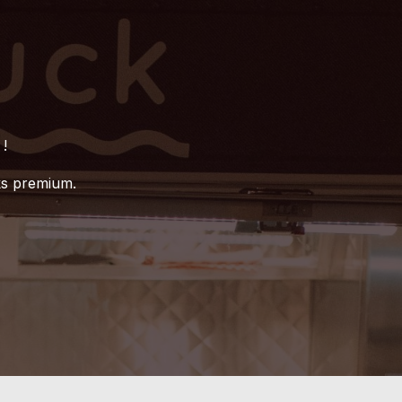
 !
ks premium.