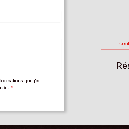
cont
Ré
ormations que j’ai
ande.
*