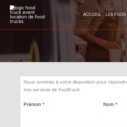
Aller
au
ACCUEIL
LES FOOD
contenu
Nous sommes à votre disposition pour répondre
nos services de foodtruck.
Prénom
*
Nom
*